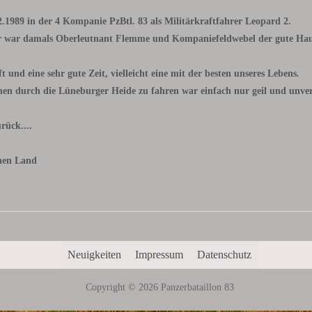
.1989 in der 4 Kompanie PzBtl. 83 als Militärkraftfahrer Leopard 2.
r war damals Oberleutnant Flemme und Kompaniefeldwebel der gute Haup
und eine sehr gute Zeit, vielleicht eine mit der besten unseres Lebens.
nen durch die Lüneburger Heide zu fahren war einfach nur geil und unver
rück....
hen Land
Neuigkeiten
Impressum
Datenschutz
Copyright © 2026 Panzerbataillon 83