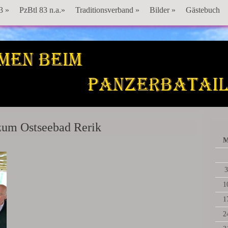
3 »
PzBtl 83 n.a.»
Traditionsverband »
Bilder »
Gästebuch
Panzerbataillon 83
zum Ostseebad Rerik
3
1
1
2