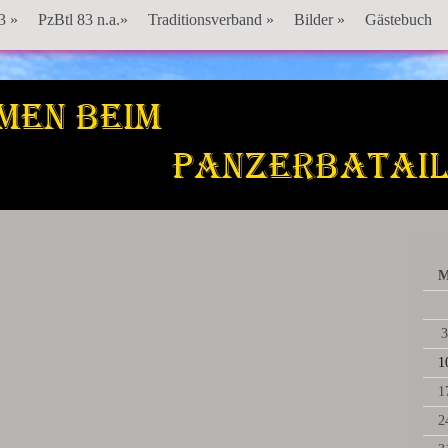
3 »
PzBtl 83 n.a.»
Traditionsverband »
Bilder »
Gästebuch
Panzerbataillon 83
3
1
1
2